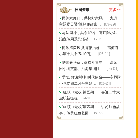
校园资讯
更多>>
同算家庭账，共树好家风——九月
主题党日暨“算好廉政账…
[09-29]
与法同行，共创和谐—高师附小法
治宣传周系列活动
[05-19]
同沐清廉风 共答廉洁卷——高师附
小第十六个“5·10”思…
[05-11]
谱青春华章，做奋斗青年——高师
附小团支部、沿海集团团…
[05-04]
学“四敢”精神 担时代使命——高师附
小党支部二月份主题…
[02-24]
“红领巾党校”第五期——喜迎二十大
启航新征程
[09-28]
“红领巾党校”第四期——讲好红色故
事，传承红色基因
[06-23]