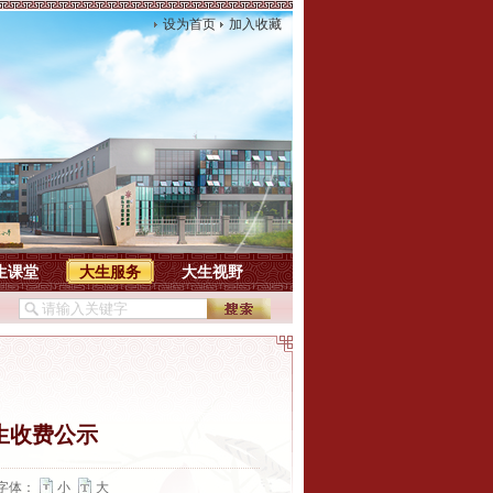
设为首页
加入收藏
生课堂
大生服务
大生视野
学生收费公示
字体：
小
大