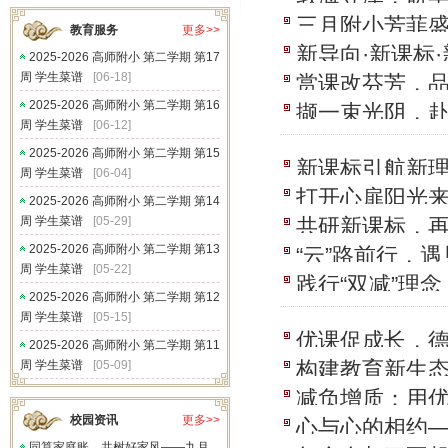
三月附小芳菲盛
文课堂教学优
教育服务
更多>>
新导向·新课标
堂”教学能力…
2025-2026 高师附小 第二学期 第17
周 学生菜谱
[06-18]
赏课改芬芳，品
向的课堂教学
2025-2026 高师附小 第二学期 第16
撷一束光阴，赴
小学语文课堂
周 学生菜谱
[06-12]
第十二次小学
2025-2026 高师附小 第二学期 第15
新课标引航新理
周 学生菜谱
[06-04]
打开心扉阳光
参加开发区语
2025-2026 高师附小 第二学期 第14
周 学生菜谱
[05-29]
共研新课标，再
比赛研讨活动
2025-2026 高师附小 第二学期 第13
“云”路前行，
活动
周 学生菜谱
[05-22]
践行“双减”理
2025-2026 高师附小 第二学期 第12
师发展中心关
周 学生菜谱
[05-15]
优课促成长，德
2025-2026 高师附小 第二学期 第11
构建教育新生态
周 学生菜谱
[05-09]
上观摩研讨活
减负增质：用
我校教学工作
校园资讯
更多>>
心与心的相约
同算家庭账，共树好家风——九月