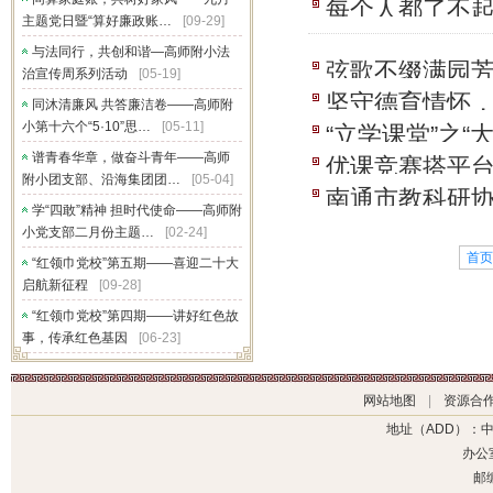
每个人都了不
专题研修活动
主题党日暨“算好廉政账…
[09-29]
动
与法同行，共创和谐—高师附小法
弦歌不缀满园芳
治宣传周系列活动
[05-19]
坚守德育情怀
同沐清廉风 共答廉洁卷——高师附
小第十六个“5·10”思…
[05-11]
“立学课堂”之
活动
谱青春华章，做奋斗青年——高师
优课竞赛搭平台
进现场会精…
附小团支部、沿海集团团…
[05-04]
南通市教科研协
康教育优课评
学“四敢”精神 担时代使命——高师附
目”专题研讨活
小党支部二月份主题…
[02-24]
首页
“红领巾党校”第五期——喜迎二十大
启航新征程
[09-28]
“红领巾党校”第四期——讲好红色故
事，传承红色基因
[06-23]
网站地图
|
资源合
地址（ADD）：
办公室
邮编