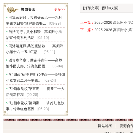
[打印文章]
[添加收藏]
校园资讯
更多>>
同算家庭账，共树好家风——九月
上一篇：
2025-2026 高师附小
主题党日暨“算好廉政账…
[09-29]
下一篇：
2025-2026 高师附小
与法同行，共创和谐—高师附小法
治宣传周系列活动
[05-19]
同沐清廉风 共答廉洁卷——高师附
小第十六个“5·10”思…
[05-11]
谱青春华章，做奋斗青年——高师
附小团支部、沿海集团团…
[05-04]
学“四敢”精神 担时代使命——高师附
小党支部二月份主题…
[02-24]
“红领巾党校”第五期——喜迎二十大
启航新征程
[09-28]
“红领巾党校”第四期——讲好红色故
事，传承红色基因
[06-23]
网站地图
|
资源合