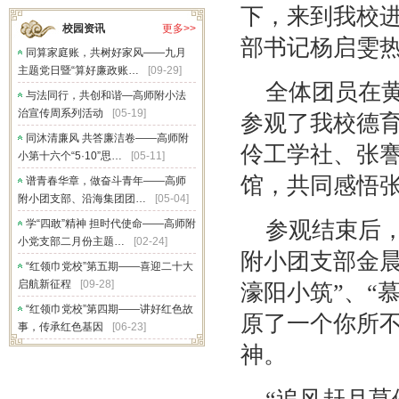
下，来到我校
校园资讯
更多>>
部书记杨启雯
同算家庭账，共树好家风——九月
主题党日暨“算好廉政账…
[09-29]
全体团员在
与法同行，共创和谐—高师附小法
治宣传周系列活动
[05-19]
参观了我校德
同沐清廉风 共答廉洁卷——高师附
伶工学社、张
小第十六个“5·10”思…
[05-11]
馆，共同感悟张
谱青春华章，做奋斗青年——高师
附小团支部、沿海集团团…
[05-04]
学“四敢”精神 担时代使命——高师附
参观结束后
小党支部二月份主题…
[02-24]
附小团支部金晨
“红领巾党校”第五期——喜迎二十大
启航新征程
[09-28]
濠阳小筑”、“
“红领巾党校”第四期——讲好红色故
原了一个你所
事，传承红色基因
[06-23]
神。