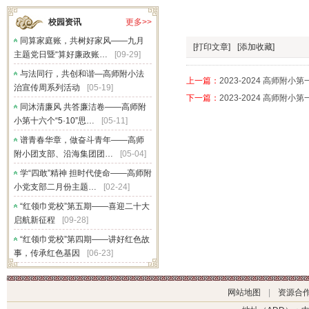
校园资讯
更多>>
同算家庭账，共树好家风——九月
[打印文章]
[添加收藏]
主题党日暨“算好廉政账…
[09-29]
与法同行，共创和谐—高师附小法
上一篇：
2023-2024 高师附小
治宣传周系列活动
[05-19]
下一篇：
2023-2024 高师附小
同沐清廉风 共答廉洁卷——高师附
小第十六个“5·10”思…
[05-11]
谱青春华章，做奋斗青年——高师
附小团支部、沿海集团团…
[05-04]
学“四敢”精神 担时代使命——高师附
小党支部二月份主题…
[02-24]
“红领巾党校”第五期——喜迎二十大
启航新征程
[09-28]
“红领巾党校”第四期——讲好红色故
事，传承红色基因
[06-23]
网站地图
|
资源合