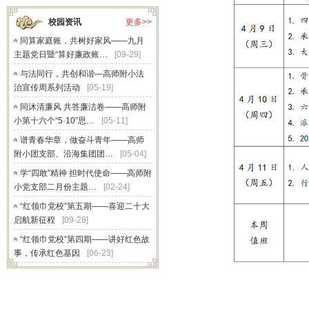
校园资讯
更多>>
同算家庭账，共树好家风——九月
主题党日暨“算好廉政账…
[09-29]
与法同行，共创和谐—高师附小法
治宣传周系列活动
[05-19]
同沐清廉风 共答廉洁卷——高师附
小第十六个“5·10”思…
[05-11]
谱青春华章，做奋斗青年——高师
附小团支部、沿海集团团…
[05-04]
学“四敢”精神 担时代使命——高师附
小党支部二月份主题…
[02-24]
“红领巾党校”第五期——喜迎二十大
启航新征程
[09-28]
“红领巾党校”第四期——讲好红色故
事，传承红色基因
[06-23]