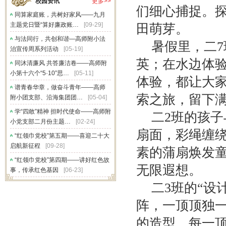
校园资讯
更多>>
们细心捕捉。
同算家庭账，共树好家风——九月
主题党日暨“算好廉政账…
[09-29]
田萌芽。
与法同行，共创和谐—高师附小法
暑假里，二
治宣传周系列活动
[05-19]
英；在水边体验皮
同沐清廉风 共答廉洁卷——高师附
小第十六个“5·10”思…
[05-11]
体验，都让大
谱青春华章，做奋斗青年——高师
索之旅，留下
附小团支部、沿海集团团…
[05-04]
学“四敢”精神 担时代使命——高师附
二2班的孩
小党支部二月份主题…
[02-24]
扇面，彩绳缠
“红领巾党校”第五期——喜迎二十大
启航新征程
[09-28]
素的蒲扇焕发
“红领巾党校”第四期——讲好红色故
无限遐想。
事，传承红色基因
[06-23]
二3班的“设
阵，一顶顶独
的造型，每一