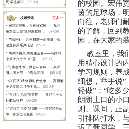
的校园。宏伟
周 学生菜谱
[05-09]
茵的足球场，
校园资讯
更多>>
向往，老师们
同算家庭账，共树好家风——九月
的了解，回到
主题党日暨“算好廉政账…
[09-29]
园，在大家的
与法同行，共创和谐—高师附小法
治宣传周系列活动
[05-19]
教室里，我
同沐清廉风 共答廉洁卷——高师附
小第十六个“5·10”思…
[05-11]
用精心设计的
谱青春华章，做奋斗青年——高师
学习规则，养
附小团支部、沿海集团团…
[05-04]
细想，举手说”
学“四敢”精神 担时代使命——高师附
小党支部二月份主题…
[02-24]
轻做”；“吃多
“红领巾党校”第五期——喜迎二十大
朗朗上口的小
启航新征程
[09-28]
则。课间，正
“红领巾党校”第四期——讲好红色故
事，传承红色基因
[06-23]
引排队打水，
识
了新同学，