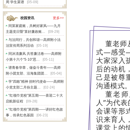
周 学生菜谱
[05-09]
校园资讯
更多>>
同算家庭账，共树好家风——九月
主题党日暨“算好廉政账…
[09-29]
与法同行，共创和谐—高师附小法
董老师
治宣传周系列活动
[05-19]
式—感受
同沐清廉风 共答廉洁卷——高师附
大家深入
小第十六个“5·10”思…
[05-11]
后的动机
谱青春华章，做奋斗青年——高师
附小团支部、沿海集团团…
[05-04]
己是被尊
学“四敢”精神 担时代使命——高师附
沟通模式
小党支部二月份主题…
[02-24]
董老师
“红领巾党校”第五期——喜迎二十大
人”为代表
启航新征程
[09-28]
会课等形
“红领巾党校”第四期——讲好红色故
事，传承红色基因
[06-23]
识来育人
课堂上的